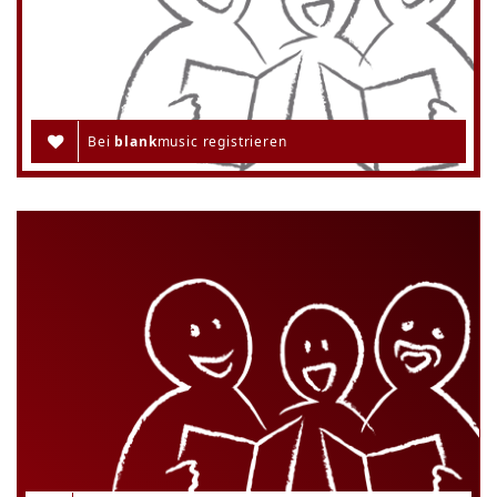
Bei
blank
music registrieren