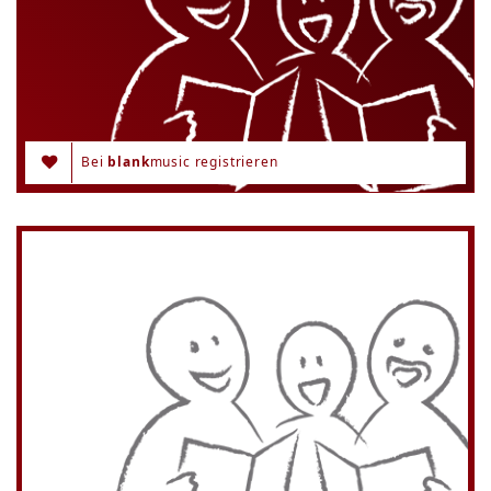
Bei
blank
music registrieren