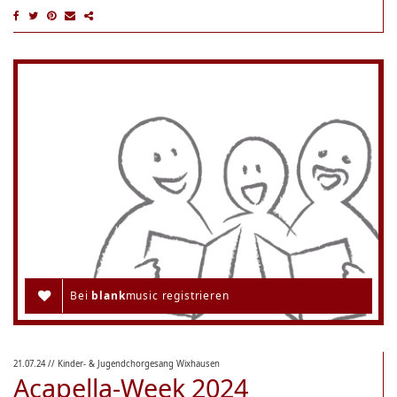
Bei
blank
music registrieren
21.07.24
// Kinder- & Jugendchorgesang Wixhausen
Acapella-Week 2024