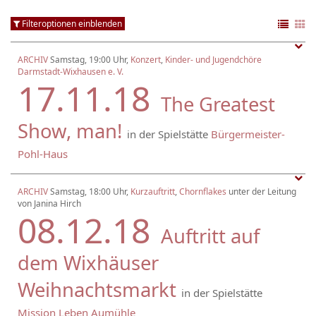
Filteroptionen einblenden
ARCHIV
Samstag, 19:00 Uhr,
Konzert
,
Kinder- und Jugendchöre
Darmstadt-Wixhausen e. V.
17.11.18
The Greatest
Show, man!
in der Spielstätte
Bürgermeister-
Pohl-Haus
ARCHIV
Samstag, 18:00 Uhr,
Kurzauftritt
,
Chornflakes
unter der Leitung
von Janina Hirch
08.12.18
Auftritt auf
dem Wixhäuser
Weihnachtsmarkt
in der Spielstätte
Mission Leben Aumühle