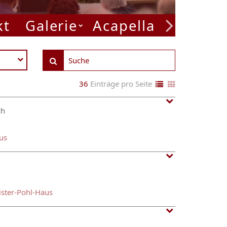
kt
Galerie
Acapella Week
P
36
Einträge pro Seite
ch
us
ster-Pohl-Haus