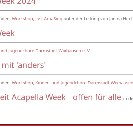
Week 2024
unden,
Workshop
,
Just AmaSing
unter der Leitung von Janina Hirc
Week
 und Jugendchöre Darmstadt-Wixhausen e. V.
mit 'anders'
unden,
Workshop
,
Kinder- und Jugendchöre Darmstadt-Wixhausen 
zeit Acapella Week - offen für alle
in d