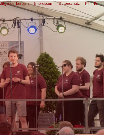
Mitgliederbereich
Impressum
Datenschutz
etzte
Alle
ranstaltung
Veranstaltungen
03.08.26
rienfreizeit Acapella Week - offen
r alle
9:00 Uhr
Zum Workshop