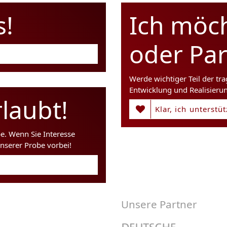
s!
Ich möc
oder Pa
Werde wichtiger Teil der tr
Entwicklung und Realisieru
laubt!
Klar, ich unterstü
be. Wenn Sie Interesse
nserer Probe vorbei!
Unsere Partner