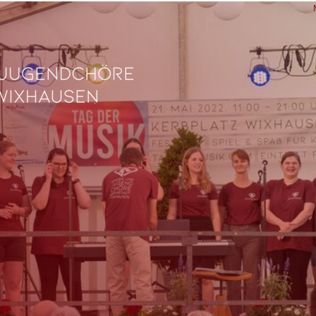
L
Ve
Fe
fü
0