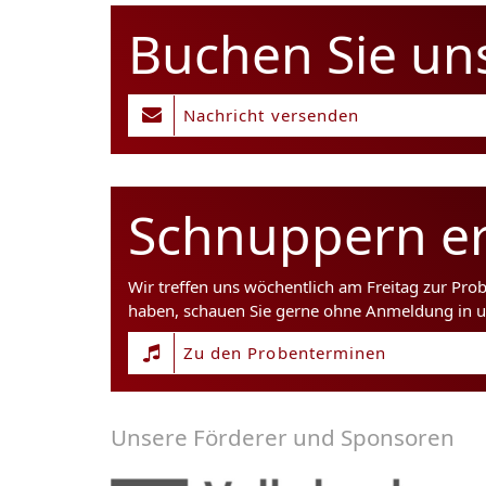
Buchen Sie un
Nachricht versenden
Schnuppern er
Wir treffen uns wöchentlich am Freitag zur Pro
haben, schauen Sie gerne ohne Anmeldung in u
Zu den Probenterminen
Unsere Förderer und Sponsoren