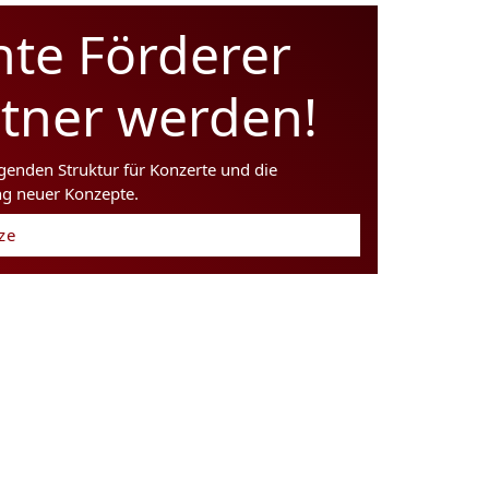
hte Förderer
rtner werden!
agenden Struktur für Konzerte und die
ng neuer Konzepte.
tze