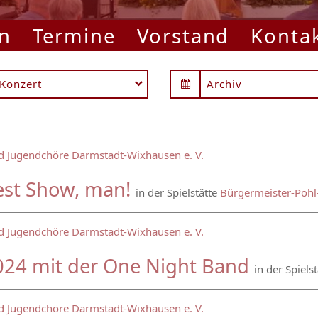
n
Termine
Vorstand
Konta
Konzert
Archiv
d Jugendchöre Darmstadt-Wixhausen e. V.
est Show, man!
in der Spielstätte
Bürgermeister-Pohl
d Jugendchöre Darmstadt-Wixhausen e. V.
024 mit der One Night Band
in der Spiels
d Jugendchöre Darmstadt-Wixhausen e. V.