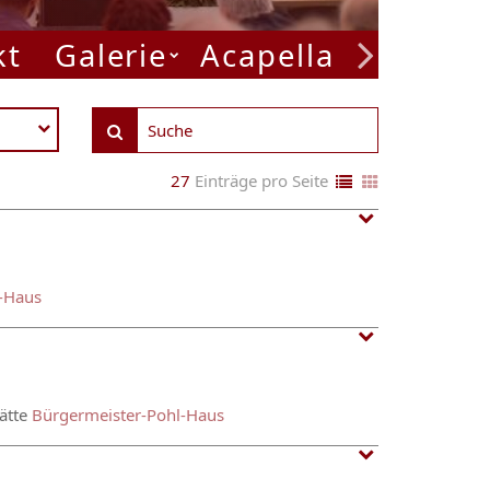
kt
Galerie
Acapella Week
P
27
Einträge pro Seite
-Haus
tätte
Bürgermeister-Pohl-Haus