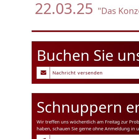
22.03.25
"Das Konz
Buchen Sie un
Nachricht versenden
Schnuppern er
Wir treffen uns wöchentlich am Freitag zur Pro
haben, schauen Sie gerne ohne Anmeldung in u