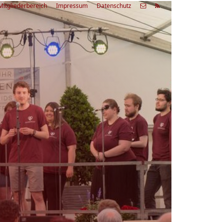
Mitgliederbereich
Impressum
Datenschutz
etzte
Alle
ranstaltung
Veranstaltungen
03.08.26
rienfreizeit Acapella Week - offen
r alle
9:00 Uhr
Zum Workshop