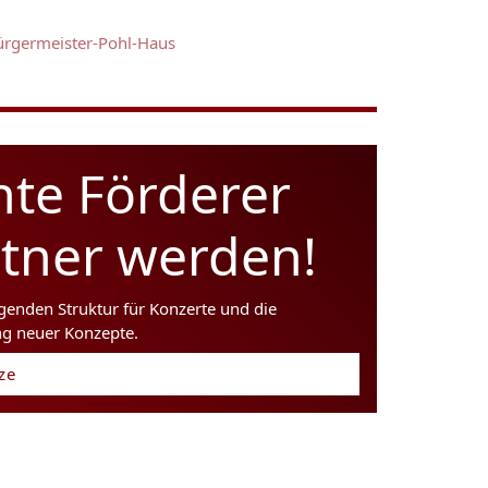
ürgermeister-Pohl-Haus
hte Förderer
rtner werden!
agenden Struktur für Konzerte und die
ng neuer Konzepte.
tze