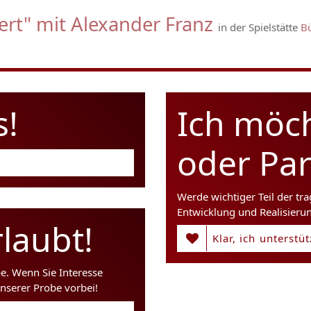
ert" mit Alexander Franz
in der Spielstätte
B
s!
Ich möc
oder Pa
Werde wichtiger Teil der tr
Entwicklung und Realisieru
laubt!
Klar, ich unterstü
be. Wenn Sie Interesse
nserer Probe vorbei!