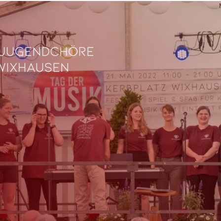
L
Ve
Fe
fü
0