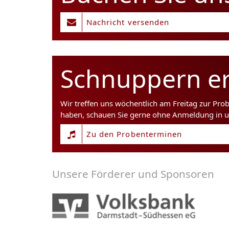
Nachricht versenden
Schnuppern er
Wir treffen uns wöchentlich am Freitag zur Pro
haben, schauen Sie gerne ohne Anmeldung in u
Zu den Probenterminen
Unsere Förderer und Sponsoren