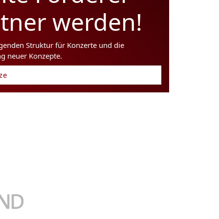
rtner werden!
agenden Struktur für Konzerte und die
ng neuer Konzepte.
tze