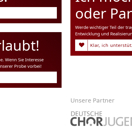
oder Pa
Werde wichtiger Teil der tr
Entwicklung und Realisieru
laubt!
Klar, ich unterstü
be. Wenn Sie Interesse
nserer Probe vorbei!
Unsere Partner