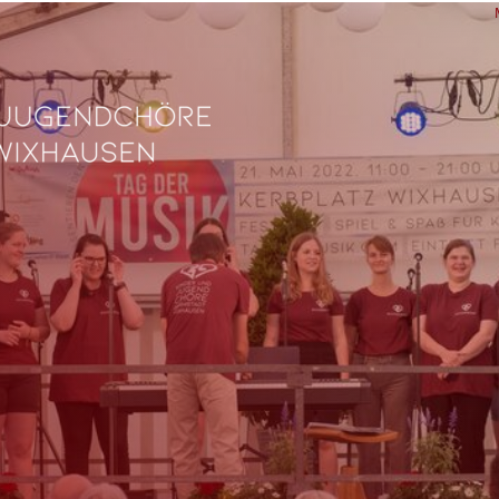
L
Ve
Fe
fü
0