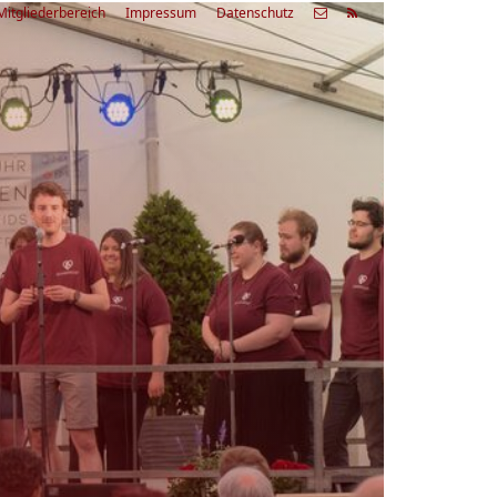
Mitgliederbereich
Impressum
Datenschutz
etzte
Alle
ranstaltung
Veranstaltungen
03.08.26
rienfreizeit Acapella Week - offen
r alle
9:00 Uhr
Zum Workshop