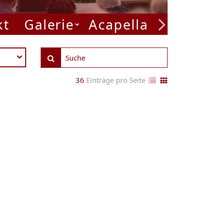
kt
Galerie
Acapella Week
P
36
Einträge pro Seite