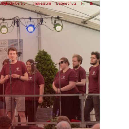
Mitgliederbereich
Impressum
Datenschutz
etzte
Alle
ranstaltung
Veranstaltungen
03.08.26
rienfreizeit Acapella Week - offen
r alle
9:00 Uhr
Zum Workshop