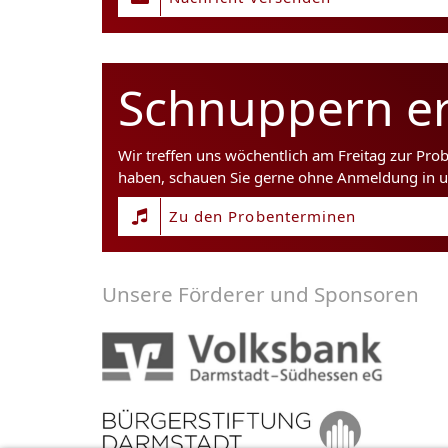
Schnuppern er
Wir treffen uns wöchentlich am Freitag zur Pro
haben, schauen Sie gerne ohne Anmeldung in u
Zu den Probenterminen
Unsere Förderer und Sponsoren