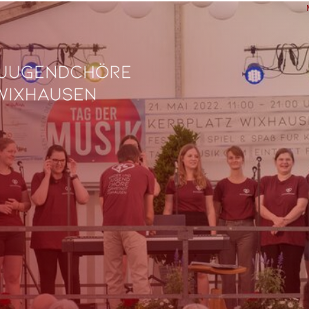
L
Ve
Fe
fü
0