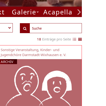
kt
Galerie
Acapella Week
P
18
Einträge pro Seite
Sonstige Veranstaltung
,
Kinder- und
Jugendchöre Darmstadt-Wixhausen e. V.
ARCHIV