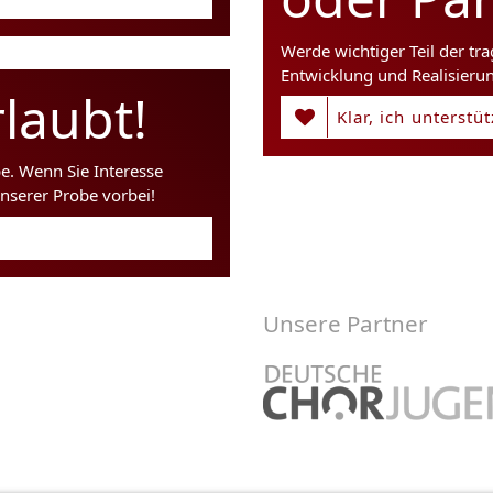
Werde wichtiger Teil der tr
Entwicklung und Realisieru
laubt!
Klar, ich unterstü
be. Wenn Sie Interesse
nserer Probe vorbei!
Unsere Partner