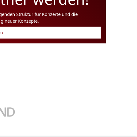
agenden Struktur für Konzerte und die
ng neuer Konzepte.
tze