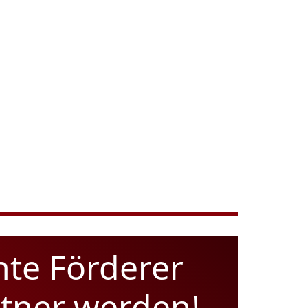
hte Förderer
rtner werden!