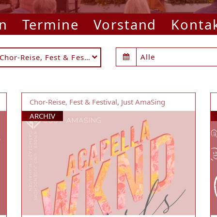
n
Termine
Vorstand
Konta
Alle
Chor-Reise, Fest & Festival
Chor-Reise, Fest & Festival
,
Just AmaSing
ARCHIV