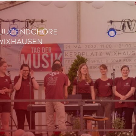
L
Ve
Fe
fü
0