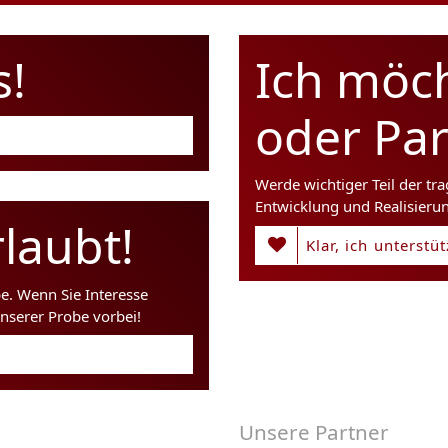
s!
Ich möc
oder Pa
Werde wichtiger Teil der tr
Entwicklung und Realisieru
laubt!
Klar, ich unterstü
be. Wenn Sie Interesse
nserer Probe vorbei!
Unsere Partner