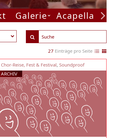
kt
Galerie
Acapella Week
P
27
Einträge pro Seite
Chor-Reise, Fest & Festival
,
Soundproof
ARCHIV