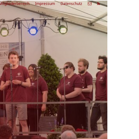
Mitgliederbereich
Impressum
Datenschutz
etzte
Alle
ranstaltung
Veranstaltungen
03.08.26
rienfreizeit Acapella Week - offen
r alle
9:00 Uhr
Zum Workshop