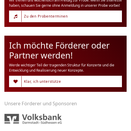
Wir treffen uns wöchentlich am Freitag zur Probe. Wenn Sie Interesse
haben, schauen Sie gerne ohne Anmeldung in unserer Probe vorbei!
Zu den Probenterminen
Ich möchte Förderer oder
Partner werden!
Werde wichtiger Teil der tragenden Struktur für Konzerte und die
Entwicklung und Realisierung neuer Konzepte.
Klar, ich unterstütze
Unsere Förderer und Sponsoren