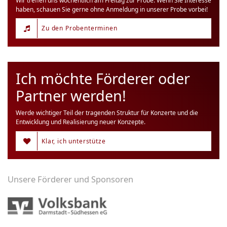
Wir treffen uns wöchentlich am Freitag zur Probe. Wenn Sie Interesse
haben, schauen Sie gerne ohne Anmeldung in unserer Probe vorbei!
Zu den Probenterminen
Ich möchte Förderer oder
Partner werden!
Werde wichtiger Teil der tragenden Struktur für Konzerte und die
Entwicklung und Realisierung neuer Konzepte.
Klar, ich unterstütze
Unsere Förderer und Sponsoren