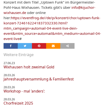
Konzert mit dem Titel „Uptown Funk“ im Bürgermeister-
Pohl-Haus Wixhausen. Tickets gibt's über
info@kijuchor-
wixhausen.de
oder online
hier:
https://eventfrog.de//de/p/konzert/chor/uptown-funk-
konzert-7246162241837332330.html?
mtm_campaign=automail-04-event-live-dein-
event&mtm_source=automail&mtm_medium=automail-04-
event-live
#
Weitere Einträge
27.06.23
Wixhausen holt zweimal Gold
28.03.26
Jahreshauptversammlung & Familienfest
28.03.26
Workshop - mal 'anders':
28.03.26
Chorfreizeit 2025