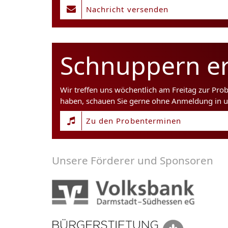
Nachricht versenden
Schnuppern er
Wir treffen uns wöchentlich am Freitag zur Pro
haben, schauen Sie gerne ohne Anmeldung in u
Zu den Probenterminen
Unsere Förderer und Sponsoren