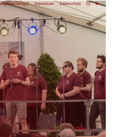
Mitgliederbereich
Impressum
Datenschutz
etzte
Alle
ranstaltung
Veranstaltungen
03.08.26
rienfreizeit Acapella Week - offen
r alle
9:00 Uhr
Zum Workshop