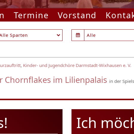
n
Termine
Vorstand
Konta
Alle Sparten
Alle
urzauftritt
,
Kinder- und Jugendchöre Darmstadt-Wixhausen e. V.
er Chornflakes im Lilienpalais
in der Spiel
s!
Ich möc