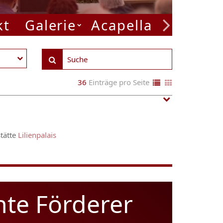
kt
Galerie
Acapella Week
P
36
Einträge pro Seite
stätte
Lilienpalais
hte Förderer