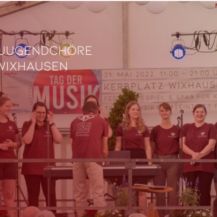
L
Ve
Fe
fü
0