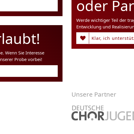
oder Pa
Werde wichtiger Teil der tr
Entwicklung und Realisieru
laubt!
Klar, ich unterstü
be. Wenn Sie Interesse
nserer Probe vorbei!
Unsere Partner