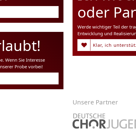
oder Pa
Werde wichtiger Teil der tr
Entwicklung und Realisieru
laubt!
Klar, ich unterstü
be. Wenn Sie Interesse
nserer Probe vorbei!
Unsere Partner