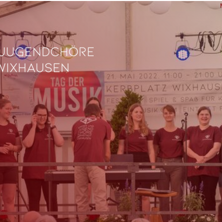
L
Ve
Fe
fü
0