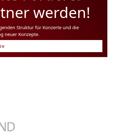
rtner werden!
agenden Struktur für Konzerte und die
ng neuer Konzepte.
tze