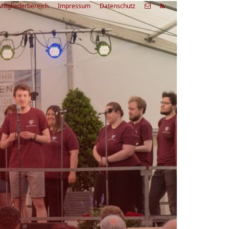
Mitgliederbereich
Impressum
Datenschutz
etzte
Alle
ranstaltung
Veranstaltungen
03.08.26
rienfreizeit Acapella Week - offen
r alle
9:00 Uhr
Zum Workshop