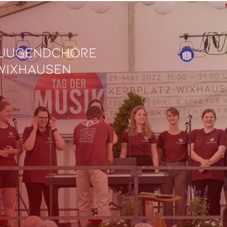
L
Ve
Fe
fü
0