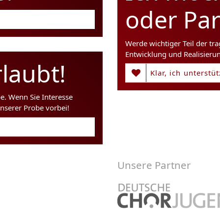
oder Pa
Werde wichtiger Teil der tr
Entwicklung und Realisieru
laubt!
Klar, ich unterstü
be. Wenn Sie Interesse
nserer Probe vorbei!
Unsere Partner