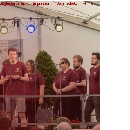
Mitgliederbereich
Impressum
Datenschutz
etzte
Alle
ranstaltung
Veranstaltungen
03.08.26
rienfreizeit Acapella Week - offen
r alle
9:00 Uhr
Zum Workshop