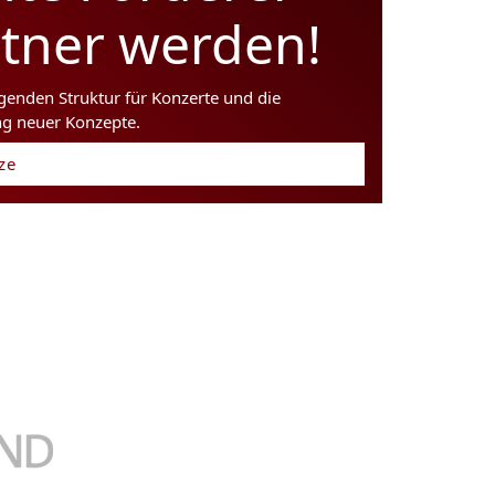
rtner werden!
agenden Struktur für Konzerte und die
ng neuer Konzepte.
tze