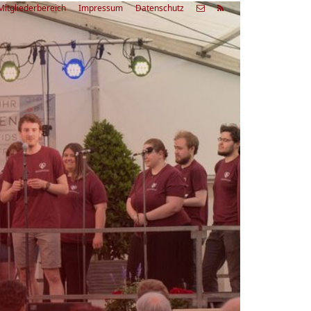
Mitgliederbereich
Impressum
Datenschutz
etzte
Alle
ranstaltung
Veranstaltungen
03.08.26
rienfreizeit Acapella Week - offen
r alle
9:00 Uhr
Zum Workshop