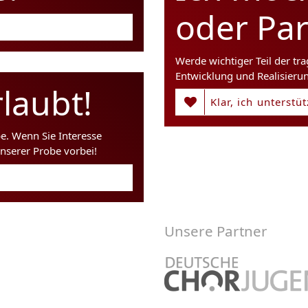
oder Pa
Werde wichtiger Teil der tr
Entwicklung und Realisieru
laubt!
Klar, ich unterstü
be. Wenn Sie Interesse
nserer Probe vorbei!
Unsere Partner