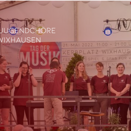
L
Ve
Fe
fü
0