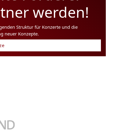
rtner werden!
agenden Struktur für Konzerte und die
ng neuer Konzepte.
tze