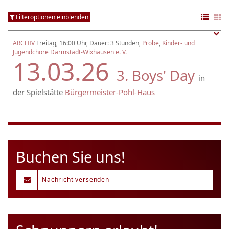
Filteroptionen einblenden
ARCHIV
Freitag, 16:00 Uhr, Dauer: 3 Stunden,
Probe
,
Kinder- und
Jugendchöre Darmstadt-Wixhausen e. V.
13.03.26
3. Boys' Day
in
der Spielstätte
Bürgermeister-Pohl-Haus
Buchen Sie uns!
Nachricht versenden