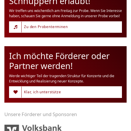
Schnuppern erlaubt!
Wir treffen uns wöchentlich am Freitag zur Probe. Wenn Sie Interesse
haben, schauen Sie gerne ohne Anmeldung in unserer Probe vorbei!
Zu den Probenterminen
Ich möchte Förderer oder
Partner werden!
Werde wichtiger Teil der tragenden Struktur für Konzerte und die
Entwicklung und Realisierung neuer Konzepte.
Klar, ich unterstütze
Unsere Förderer und Sponsoren