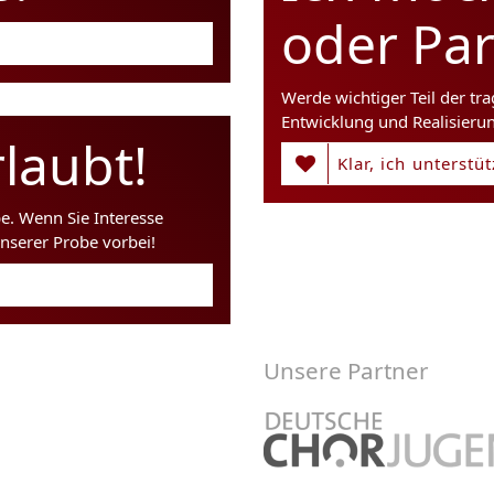
oder Pa
Werde wichtiger Teil der tr
Entwicklung und Realisieru
laubt!
Klar, ich unterstü
be. Wenn Sie Interesse
nserer Probe vorbei!
Unsere Partner