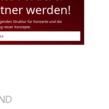
rtner werden!
agenden Struktur für Konzerte und die
ng neuer Konzepte.
tze