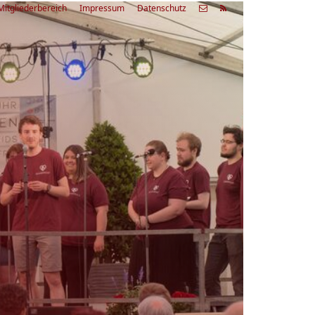
Mitgliederbereich
Impressum
Datenschutz
etzte
Alle
ranstaltung
Veranstaltungen
03.08.26
rienfreizeit Acapella Week - offen
r alle
9:00 Uhr
Zum Workshop