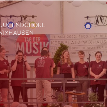
L
Ve
Fe
fü
0