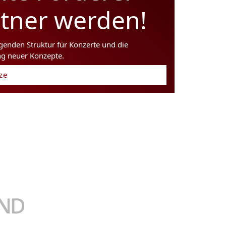
rtner werden!
agenden Struktur für Konzerte und die
ng neuer Konzepte.
tze