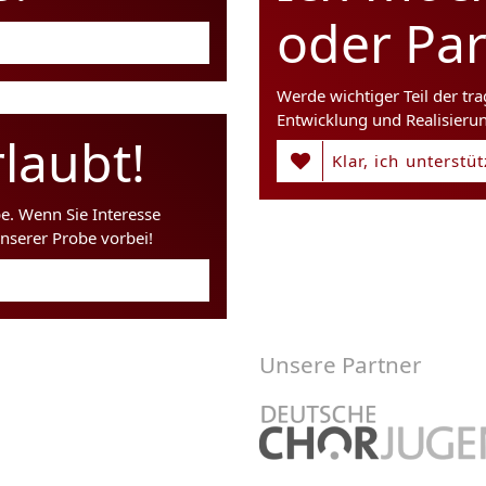
oder Pa
Werde wichtiger Teil der tr
Entwicklung und Realisieru
laubt!
Klar, ich unterstü
be. Wenn Sie Interesse
nserer Probe vorbei!
Unsere Partner