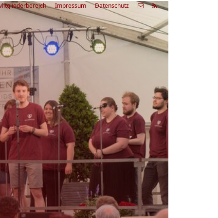
Mitgliederbereich
Impressum
Datenschutz
etzte
Alle
ranstaltung
Veranstaltungen
03.08.26
rienfreizeit Acapella Week - offen
r alle
9:00 Uhr
Zum Workshop