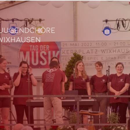
L
Ve
Fe
fü
0