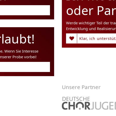
oder Pa
Werde wichtiger Teil der tr
Entwicklung und Realisieru
laubt!
Klar, ich unterstü
be. Wenn Sie Interesse
nserer Probe vorbei!
Unsere Partner