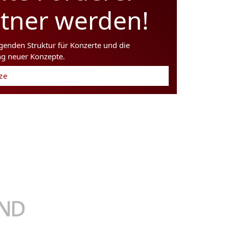
rtner werden!
agenden Struktur für Konzerte und die
ng neuer Konzepte.
tze