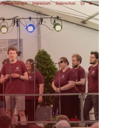
Mitgliederbereich
Impressum
Datenschutz
etzte
Alle
ranstaltung
Veranstaltungen
03.08.26
rienfreizeit Acapella Week - offen
r alle
9:00 Uhr
Zum Workshop