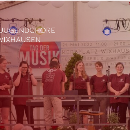
L
Ve
Fe
fü
0