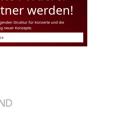
rtner werden!
agenden Struktur für Konzerte und die
ng neuer Konzepte.
tze