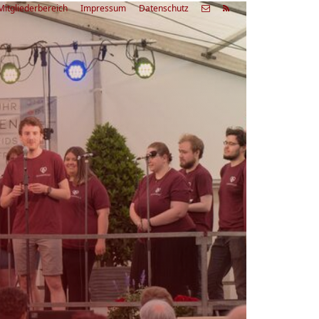
Mitgliederbereich
Impressum
Datenschutz
etzte
Alle
ranstaltung
Veranstaltungen
03.08.26
rienfreizeit Acapella Week - offen
r alle
9:00 Uhr
Zum Workshop