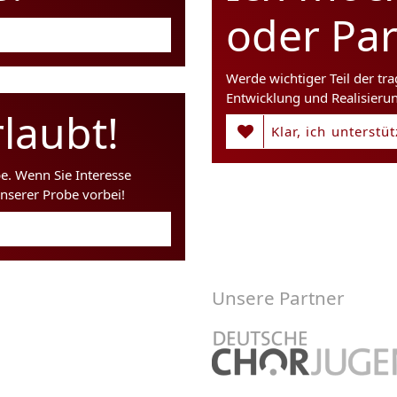
oder Pa
Werde wichtiger Teil der tr
Entwicklung und Realisieru
laubt!
Klar, ich unterstü
be. Wenn Sie Interesse
nserer Probe vorbei!
Unsere Partner