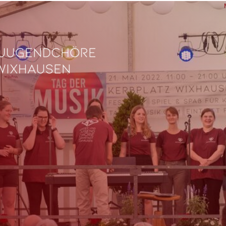
L
Ve
Fe
fü
0