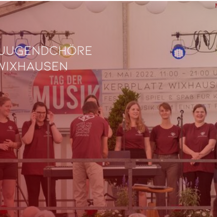
L
Ve
Fe
fü
0