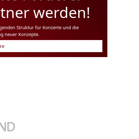
rtner werden!
agenden Struktur für Konzerte und die
ng neuer Konzepte.
tze