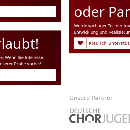
oder Pa
Werde wichtiger Teil der tr
Entwicklung und Realisieru
laubt!
Klar, ich unterstü
be. Wenn Sie Interesse
nserer Probe vorbei!
Unsere Partner