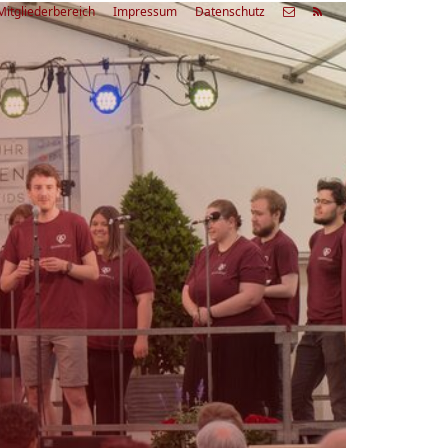
Mitgliederbereich
Impressum
Datenschutz
etzte
Alle
ranstaltung
Veranstaltungen
03.08.26
rienfreizeit Acapella Week - offen
r alle
9:00 Uhr
Zum Workshop