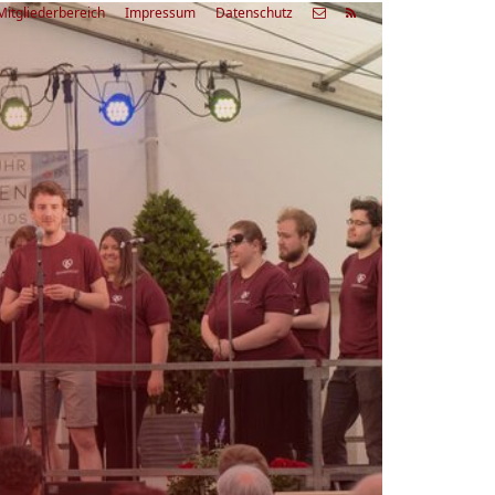
Mitgliederbereich
Impressum
Datenschutz
etzte
Alle
ranstaltung
Veranstaltungen
03.08.26
rienfreizeit Acapella Week - offen
r alle
9:00 Uhr
Zum Workshop