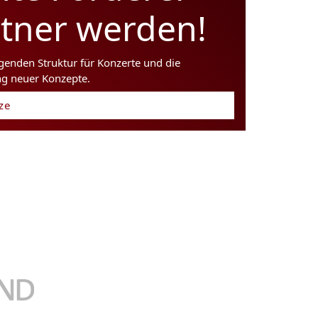
rtner werden!
agenden Struktur für Konzerte und die
ng neuer Konzepte.
tze