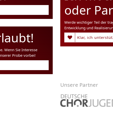
oder Pa
Werde wichtiger Teil der tr
Entwicklung und Realisieru
laubt!
Klar, ich unterstü
be. Wenn Sie Interesse
nserer Probe vorbei!
Unsere Partner