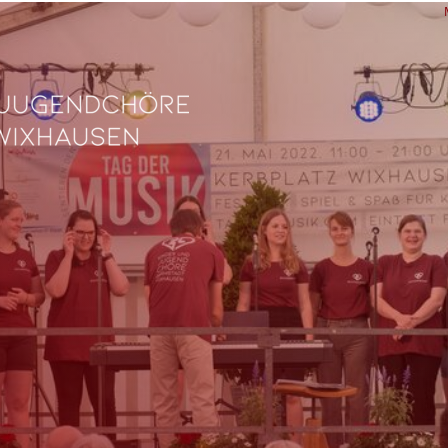
L
Ve
Fe
fü
0