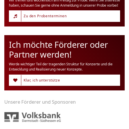
Wir treffen uns wöchentlich am Freitag zur Probe. Wenn Sie Interesse
haben, schauen Sie gerne ohne Anmeldung in unserer Probe vorbei!
Zu den Probenterminen
Ich möchte Förderer oder
Partner werden!
Werde wichtiger Teil der tragenden Struktur für Konzerte und die
Entwicklung und Realisierung neuer Konzepte.
Klar, ich unterstütze
Unsere Förderer und Sponsoren