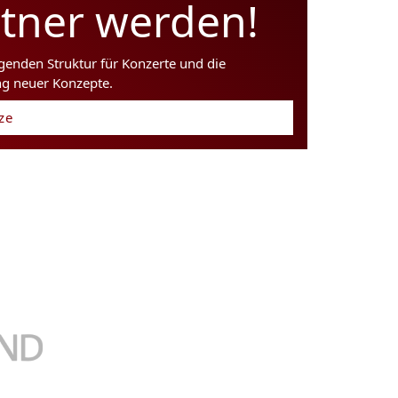
rtner werden!
agenden Struktur für Konzerte und die
ng neuer Konzepte.
tze