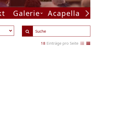
kt
Galerie
Acapella Week
P
18
Einträge pro Seite