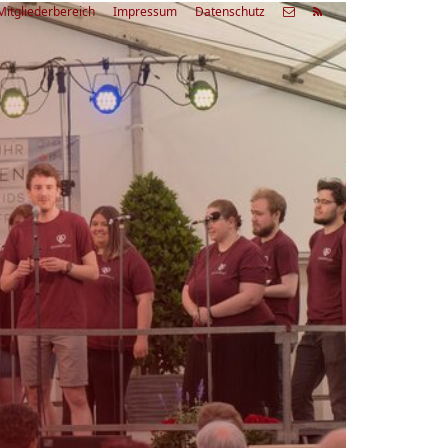
Mitgliederbereich
Impressum
Datenschutz
etzte
Alle
ranstaltung
Veranstaltungen
03.08.26
rienfreizeit Acapella Week - offen
r alle
9:00 Uhr
Zum Workshop