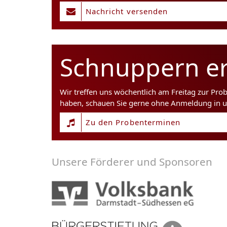
Nachricht versenden
Schnuppern er
Wir treffen uns wöchentlich am Freitag zur Pro
haben, schauen Sie gerne ohne Anmeldung in u
Zu den Probenterminen
Unsere Förderer und Sponsoren