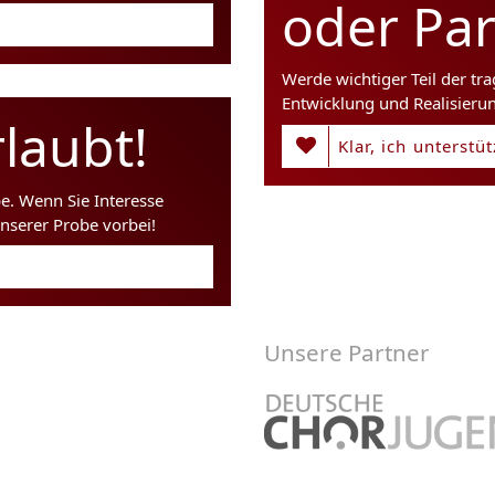
oder Pa
Werde wichtiger Teil der tr
Entwicklung und Realisieru
laubt!
Klar, ich unterstü
be. Wenn Sie Interesse
nserer Probe vorbei!
Unsere Partner