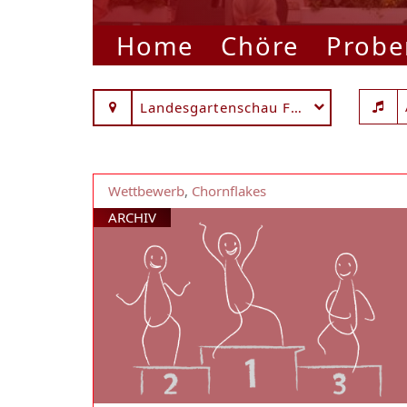
Home
Chöre
Probe
Landesgartenschau Fulda
Wettbewerb
,
Chornflakes
ARCHIV