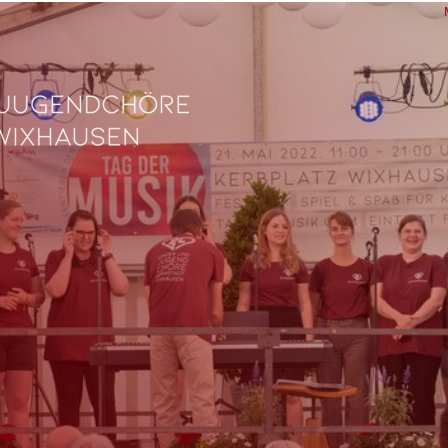
L
Ve
Fe
fü
0