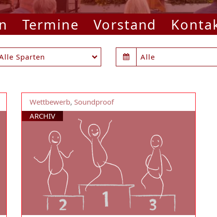
n
Termine
Vorstand
Konta
Alle Sparten
Alle
Wettbewerb
,
Soundproof
ARCHIV