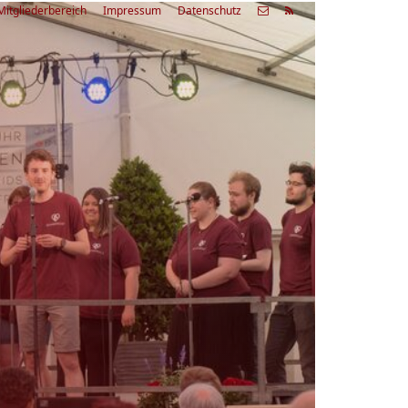
Mitgliederbereich
Impressum
Datenschutz
etzte
Alle
ranstaltung
Veranstaltungen
03.08.26
rienfreizeit Acapella Week - offen
r alle
9:00 Uhr
Zum Workshop