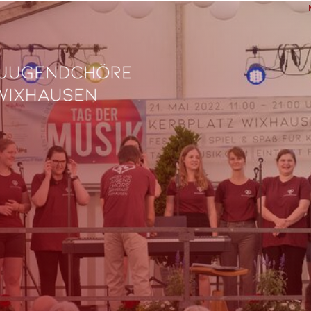
L
Ve
Fe
fü
0