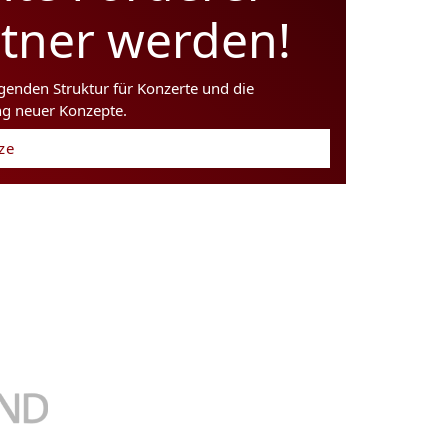
rtner werden!
agenden Struktur für Konzerte und die
ng neuer Konzepte.
tze