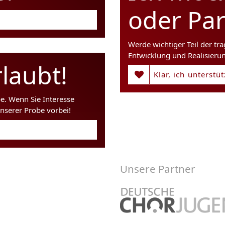
oder Pa
Werde wichtiger Teil der tr
Entwicklung und Realisieru
laubt!
Klar, ich unterstü
be. Wenn Sie Interesse
nserer Probe vorbei!
Unsere Partner