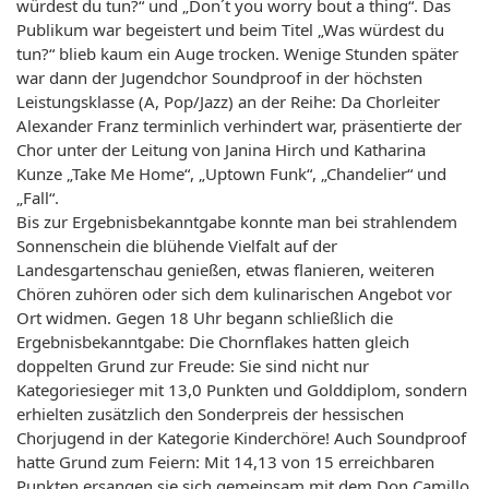
würdest du tun?“ und „Don´t you worry bout a thing“. Das
Publikum war begeistert und beim Titel „Was würdest du
tun?“ blieb kaum ein Auge trocken. Wenige Stunden später
war dann der Jugendchor Soundproof in der höchsten
Leistungsklasse (A, Pop/Jazz) an der Reihe: Da Chorleiter
Alexander Franz terminlich verhindert war, präsentierte der
Chor unter der Leitung von Janina Hirch und Katharina
Kunze „Take Me Home“, „Uptown Funk“, „Chandelier“ und
„Fall“.
Bis zur Ergebnisbekanntgabe konnte man bei strahlendem
Sonnenschein die blühende Vielfalt auf der
Landesgartenschau genießen, etwas flanieren, weiteren
Chören zuhören oder sich dem kulinarischen Angebot vor
Ort widmen. Gegen 18 Uhr begann schließlich die
Ergebnisbekanntgabe: Die Chornflakes hatten gleich
doppelten Grund zur Freude: Sie sind nicht nur
Kategoriesieger mit 13,0 Punkten und Golddiplom, sondern
erhielten zusätzlich den Sonderpreis der hessischen
Chorjugend in der Kategorie Kinderchöre! Auch Soundproof
hatte Grund zum Feiern: Mit 14,13 von 15 erreichbaren
Punkten ersangen sie sich gemeinsam mit dem Don Camillo