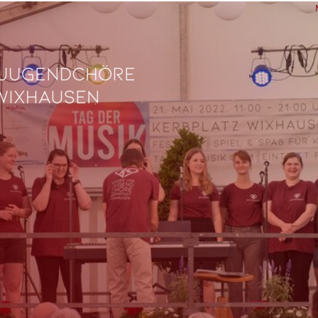
L
Ve
Fe
fü
0