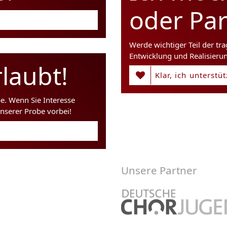
oder Pa
Werde wichtiger Teil der tr
Entwicklung und Realisieru
laubt!
Klar, ich unterstü
be. Wenn Sie Interesse
nserer Probe vorbei!
Unsere Partner