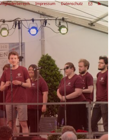
Mitgliederbereich
Impressum
Datenschutz
etzte
Alle
ranstaltung
Veranstaltungen
03.08.26
rienfreizeit Acapella Week - offen
r alle
9:00 Uhr
Zum Workshop