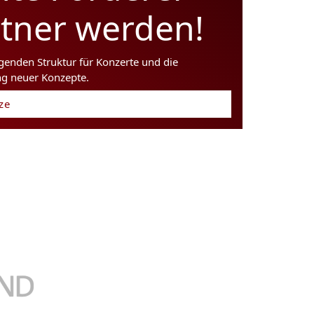
rtner werden!
agenden Struktur für Konzerte und die
ng neuer Konzepte.
tze