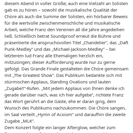
diesem Abend in voller Größe; auch eine Vielzahl an Solisten
gab es zu hören – sowohl die musikalische Qualität der
Chöre als auch die Summe der Solisten, ein hörbarer Beweis
für die wertvolle zwischenmenschliche und musikalische
Arbeit, welche Franz den Vereinen all die Jahre angedeihen
ließ. Schließlich betrat Soundproof erneut die Bühne und
präsentierte die anspruchsvollen Titel „Chandelier“, das „Daft
Punk-Medley“ und das „Michael-Jackson-Medley“ – bei
letzterem lud Franz alle Ehemaligen herzlich ein,
mitzusingen; dieser Aufforderung wurde nur zu gerne
gefolgt. Das Grande Finale gestalteten die Chöre gemeinsam
mit „The Greatest Show“. Das Publikum bedankte sich mit
stürmischen Applaus, Standing Ovations und lauten
„Zugabe!!“-Rufen. „Mit jedem Applaus von Ihnen denke ich
gerade darüber nach, was ich hier aufgebe“, richtete Franz
das Wort gerührt an die Gäste, ehe er daran ging, dem
Wunsch des Publikums nachzukommen. Die Chöre sangen,
im Saal verteilt „Hymn of Acxiom“ und daraufhin die zweite
Zugabe „MLK“.
Dem Konzert folgte ein langer Afterglow, welcher zum