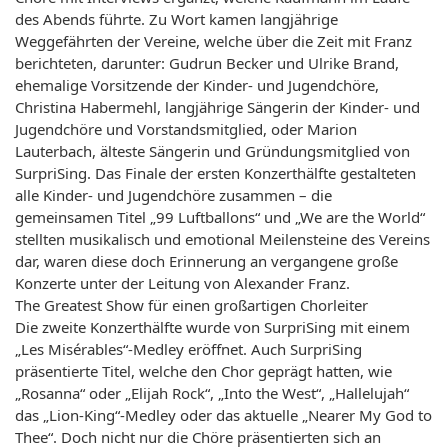
des Abends führte. Zu Wort kamen langjährige
Weggefährten der Vereine, welche über die Zeit mit Franz
berichteten, darunter: Gudrun Becker und Ulrike Brand,
ehemalige Vorsitzende der Kinder- und Jugendchöre,
Christina Habermehl, langjährige Sängerin der Kinder- und
Jugendchöre und Vorstandsmitglied, oder Marion
Lauterbach, älteste Sängerin und Gründungsmitglied von
SurpriSing. Das Finale der ersten Konzerthälfte gestalteten
alle Kinder- und Jugendchöre zusammen – die
gemeinsamen Titel „99 Luftballons“ und „We are the World“
stellten musikalisch und emotional Meilensteine des Vereins
dar, waren diese doch Erinnerung an vergangene große
Konzerte unter der Leitung von Alexander Franz.
The Greatest Show für einen großartigen Chorleiter
Die zweite Konzerthälfte wurde von SurpriSing mit einem
„Les Misérables“-Medley eröffnet. Auch SurpriSing
präsentierte Titel, welche den Chor geprägt hatten, wie
„Rosanna“ oder „Elijah Rock“, „Into the West“, „Hallelujah“
das „Lion-King“-Medley oder das aktuelle „Nearer My God to
Thee“. Doch nicht nur die Chöre präsentierten sich an