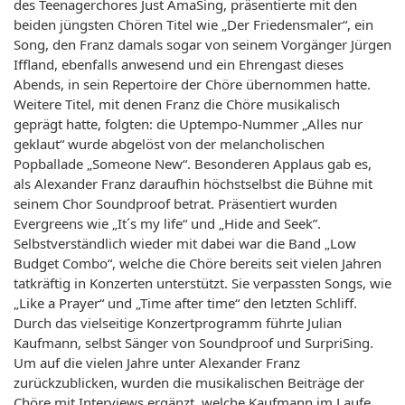
des Teenagerchores Just AmaSing, präsentierte mit den
beiden jüngsten Chören Titel wie „Der Friedensmaler“, ein
Song, den Franz damals sogar von seinem Vorgänger Jürgen
Iffland, ebenfalls anwesend und ein Ehrengast dieses
Abends, in sein Repertoire der Chöre übernommen hatte.
Weitere Titel, mit denen Franz die Chöre musikalisch
geprägt hatte, folgten: die Uptempo-Nummer „Alles nur
geklaut“ wurde abgelöst von der melancholischen
Popballade „Someone New“. Besonderen Applaus gab es,
als Alexander Franz daraufhin höchstselbst die Bühne mit
seinem Chor Soundproof betrat. Präsentiert wurden
Evergreens wie „It´s my life“ und „Hide and Seek”.
Selbstverständlich wieder mit dabei war die Band „Low
Budget Combo“, welche die Chöre bereits seit vielen Jahren
tatkräftig in Konzerten unterstützt. Sie verpassten Songs, wie
„Like a Prayer“ und „Time after time“ den letzten Schliff.
Durch das vielseitige Konzertprogramm führte Julian
Kaufmann, selbst Sänger von Soundproof und SurpriSing.
Um auf die vielen Jahre unter Alexander Franz
zurückzublicken, wurden die musikalischen Beiträge der
Chöre mit Interviews ergänzt, welche Kaufmann im Laufe